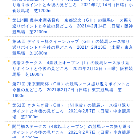
り返りポイントと今後の見どころ 2021年2月14日（日曜）小
倉競馬場 芝1200m
第114回 農林水産省賞典 京都記念（GⅡ）の競馬レース振り
返りポイントと今後の見どころ 2021年2月14日（日曜）阪神
競馬場 芝2200m
第56回 デイリー杯クイーンカップ（GⅢ）の競馬レース振り
返りポイントと今後の見どころ 2021年2月13日（土曜）東京
競馬場 芝1600m
洛陽ステークス 4歳以上オープン（L）の競馬レース振り返
りポイントと今後の見どころ 2021年2月13日（土曜）阪神競
馬場 芝1600m
第71回 東京新聞杯（GⅢ）の競馬レース振り返りポイントと
今後の見どころ 2021年2月7日（日曜）東京競馬場 芝
1600m
第61回 きさらぎ賞（GⅢ）（NHK賞）の競馬レース振り返り
ポイントと今後の見どころ 2021年2月7日（日曜）中京競馬
場 芝2000m
関門橋ステークス（4歳以上オープン）の競馬レース振り返り
ポイントと今後の見どころ 2021年2月7日（日曜）小倉競馬