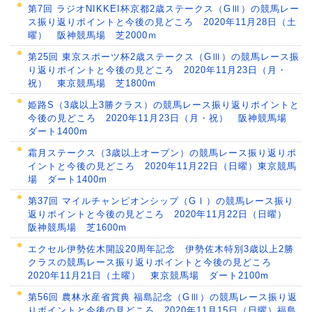
第7回 ラジオNIKKEI杯京都2歳ステークス（GⅢ）の競馬レー
ス振り返りポイントと今後の見どころ 2020年11月28日（土
曜） 阪神競馬場 芝2000ｍ
第25回 東京スポーツ杯2歳ステークス（GⅢ）の競馬レース振
り返りポイントと今後の見どころ 2020年11月23日（月・
祝） 東京競馬場 芝1800m
姫路S（3歳以上3勝クラス）の競馬レース振り返りポイントと
今後の見どころ 2020年11月23日（月・祝） 阪神競馬場
ダート1400m
霜月ステークス（3歳以上オープン）の競馬レース振り返りポ
イントと今後の見どころ 2020年11月22日（日曜）東京競馬
場 ダート1400m
第37回 マイルチャンピオンシップ（GⅠ）の競馬レース振り
返りポイントと今後の見どころ 2020年11月22日（日曜）
阪神競馬場 芝1600m
エクセル伊勢佐木開設20周年記念 伊勢佐木特別3歳以上2勝
クラスの競馬レース振り返りポイントと今後の見どころ
2020年11月21日（土曜） 東京競馬場 ダート2100m
第56回 農林水産省賞典 福島記念（GⅢ）の競馬レース振り返
りポイントと今後の見どころ 2020年11月15日（日曜）福島