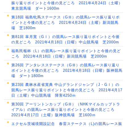
振り返りポイントと今後の見どころ 2021年4月24日（土曜）
東京競馬場 ダート1600m
第18回 福島牝馬ステークス（GⅢ）の競馬レース振り返りポ
イントと今後の見どころ 2021年4月24日（土曜）新潟競馬
場 芝1800m
第81回 皐月賞（GⅠ）の競馬レース振り返りポイントと今後
の見どころ 2021年4月18日（日曜）中山競馬場 芝2000m
福島民報杯（L）の競馬レース振り返りポイントと今後の見ど
ころ 2021年4月18日（日曜）新潟競馬場 芝2000m
第26回 アンタレスステークス（GⅢ）の競馬レース振り返り
ポイントと今後の見どころ 2021年4月18日（日曜）阪神競馬
場 ダート1800m
第23回 農林水産省賞典 中山グランドジャンプ（J・GⅠ）の
競馬レース振り返りポイントと今後の見どころ 2021年4月17
日（土曜）中山競馬場 障害4250ｍ
第30回 アーリントンカップ（GⅢ）（NHKマイルカップトラ
イアル）の競馬レース振り返りポイントと今後の見どころ
2021年4月17日（土曜）阪神競馬場 芝1600ｍ
エクセル茨城境開設記念 春雷ステークス（L)の競馬レース振