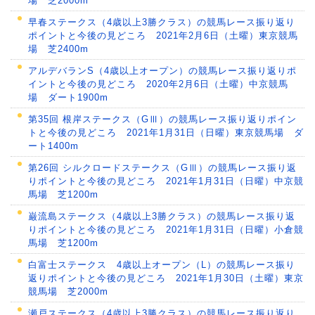
場 芝2000m
早春ステークス（4歳以上3勝クラス）の競馬レース振り返り
ポイントと今後の見どころ 2021年2月6日（土曜）東京競馬
場 芝2400m
アルデバランS（4歳以上オープン）の競馬レース振り返りポ
イントと今後の見どころ 2020年2月6日（土曜）中京競馬
場 ダート1900m
第35回 根岸ステークス（GⅢ）の競馬レース振り返りポイン
トと今後の見どころ 2021年1月31日（日曜）東京競馬場 ダ
ート1400m
第26回 シルクロードステークス（GⅢ）の競馬レース振り返
りポイントと今後の見どころ 2021年1月31日（日曜）中京競
馬場 芝1200m
巌流島ステークス（4歳以上3勝クラス）の競馬レース振り返
りポイントと今後の見どころ 2021年1月31日（日曜）小倉競
馬場 芝1200m
白富士ステークス 4歳以上オープン（L）の競馬レース振り
返りポイントと今後の見どころ 2021年1月30日（土曜）東京
競馬場 芝2000m
瀬戸ステークス（4歳以上3勝クラス）の競馬レース振り返り