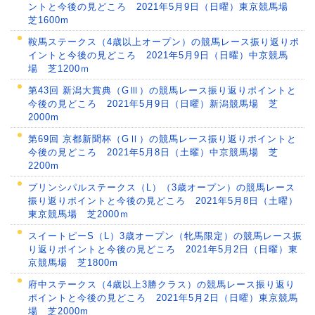
ントと今後の見どころ 2021年5月9日（日曜）東京競馬場
芝1600m
鞍馬ステークス（4歳以上オープン）の競馬レース振り返りポ
イントと今後の見どころ 2021年5月9日（日曜）中京競馬
場 芝1200ｍ
第43回 新潟大賞典（GⅢ）の競馬レース振り返りポイントと
今後の見どころ 2021年5月9日（日曜）新潟競馬場 芝
2000m
第69回 京都新聞杯（GⅡ）の競馬レース振り返りポイントと
今後の見どころ 2021年5月8日（土曜）中京競馬場 芝
2200m
プリンシパルステークス（L）（3歳オープン）の競馬レース
振り返りポイントと今後の見どころ 2021年5月8日（土曜）
東京競馬場 芝2000ｍ
スイートピーS（L）3歳オープン（牝馬限定）の競馬レース振
り返りポイントと今後の見どころ 2021年5月2日（日曜）東
京競馬場 芝1800m
府中ステークス（4歳以上3勝クラス）の競馬レース振り返り
ポイントと今後の見どころ 2021年5月2日（日曜）東京競馬
場 芝2000m