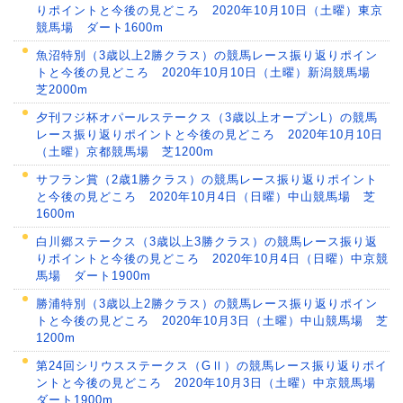
りポイントと今後の見どころ 2020年10月10日（土曜）東京
競馬場 ダート1600m
魚沼特別（3歳以上2勝クラス）の競馬レース振り返りポイン
トと今後の見どころ 2020年10月10日（土曜）新潟競馬場
芝2000m
夕刊フジ杯オパールステークス（3歳以上オープンL）の競馬
レース振り返りポイントと今後の見どころ 2020年10月10日
（土曜）京都競馬場 芝1200m
サフラン賞（2歳1勝クラス）の競馬レース振り返りポイント
と今後の見どころ 2020年10月4日（日曜）中山競馬場 芝
1600m
白川郷ステークス（3歳以上3勝クラス）の競馬レース振り返
りポイントと今後の見どころ 2020年10月4日（日曜）中京競
馬場 ダート1900m
勝浦特別（3歳以上2勝クラス）の競馬レース振り返りポイン
トと今後の見どころ 2020年10月3日（土曜）中山競馬場 芝
1200m
第24回シリウスステークス（GⅡ）の競馬レース振り返りポイ
ントと今後の見どころ 2020年10月3日（土曜）中京競馬場
ダート1900m