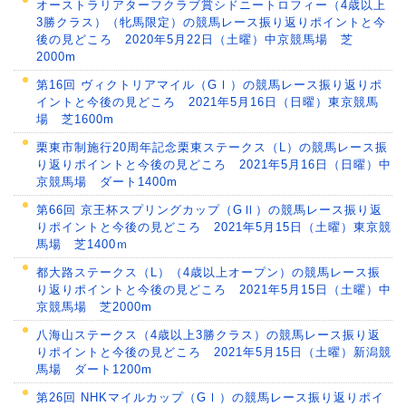
オーストラリアターフクラブ賞シドニートロフィー（4歳以上
3勝クラス）（牝馬限定）の競馬レース振り返りポイントと今
後の見どころ 2020年5月22日（土曜）中京競馬場 芝
2000m
第16回 ヴィクトリアマイル（GⅠ）の競馬レース振り返りポ
イントと今後の見どころ 2021年5月16日（日曜）東京競馬
場 芝1600m
栗東市制施行20周年記念栗東ステークス（L）の競馬レース振
り返りポイントと今後の見どころ 2021年5月16日（日曜）中
京競馬場 ダート1400m
第66回 京王杯スプリングカップ（GⅡ）の競馬レース振り返
りポイントと今後の見どころ 2021年5月15日（土曜）東京競
馬場 芝1400ｍ
都大路ステークス（L）（4歳以上オープン）の競馬レース振
り返りポイントと今後の見どころ 2021年5月15日（土曜）中
京競馬場 芝2000m
八海山ステークス（4歳以上3勝クラス）の競馬レース振り返
りポイントと今後の見どころ 2021年5月15日（土曜）新潟競
馬場 ダート1200m
第26回 NHKマイルカップ（GⅠ）の競馬レース振り返りポイ