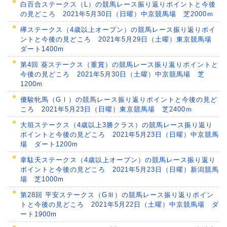
白百合ステークス（L）の競馬レース振り返りポイントと今後
の見どころ 2021年5月30日（日曜）中京競馬場 芝2000ｍ
欅ステークス（4歳以上オープン）の競馬レース振り返りポイ
ントと今後の見どころ 2021年5月29日（土曜）東京競馬場
ダート1400m
第4回 葵ステークス（重賞）の競馬レース振り返りポイントと
今後の見どころ 2021年5月30日（土曜）中京競馬場 芝
1200m
優駿牝馬（GⅠ）の競馬レース振り返りポイントと今後の見ど
ころ 2021年5月23日（日曜）東京競馬場 芝2400ｍ
大垣ステークス（4歳以上3勝クラス）の競馬レース振り返り
ポイントと今後の見どころ 2021年5月23日（日曜）中京競馬
場 ダート1200m
韋駄天ステークス（4歳以上オープン）の競馬レース振り返り
ポイントと今後の見どころ 2021年5月23日（日曜）新潟競馬
場 芝1000m
第28回 平安ステークス（GⅢ）の競馬レース振り返りポイン
トと今後の見どころ 2021年5月22日（土曜）中京競馬場 ダ
ート1900m