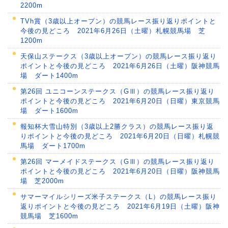
2200m
TVh賞（3歳以上オープン）の競馬レース振り返りポイントと
今後の見どころ 2021年6月26日（土曜）札幌競馬場 芝
1200m
天保山ステークス（3歳以上オープン）の競馬レース振り返り
ポイントと今後の見どころ 2021年6月26日（土曜）阪神競馬
場 ダート1400m
第26回 ユニコーンステークス（GⅢ）の競馬レース振り返り
ポイントと今後の見どころ 2021年6月20日（日曜）東京競馬
場 ダート1600m
報知杯大雪山特別（3歳以上2勝クラス）の競馬レース振り返
りポイントと今後の見どころ 2021年6月20日（日曜）札幌競
馬場 ダート1700m
第26回 マーメイドステークス（GⅢ）の競馬レース振り返り
ポイントと今後の見どころ 2021年6月20日（日曜）阪神競馬
場 芝2000m
サマーマイルシリーズ米子ステークス（L）の競馬レース振り
返りポイントと今後の見どころ 2021年6月19日（土曜）阪神
競馬場 芝1600m