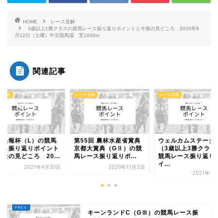
HOME
レース見解
3歳以上1勝クラスの競馬レース振り返りポイントと今後の見どころ 2020年9
月12日（土曜）中京競馬場 芝1600m
関連記事
ス見解
レース見解
レース見解
島民報杯（L）の競馬
第55回 農林水産省賞典
ウェルカムステーク
ース振り返りポイント
京都大賞典（GⅡ）の競
（3歳以上3勝クラス
後の見どころ 20...
馬レース振り返りポ...
競馬レース振り返り
イ...
2021年4月30日
2020年11月2日
2021年1
キーンランドC（GⅢ）の競馬レース振