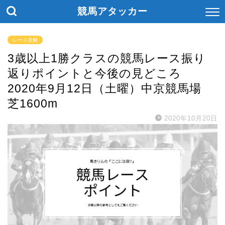
競馬アタッカー
レース見解
3歳以上1勝クラスの競馬レース振り
返りポイントと今後の見どころ
2020年9月12日（土曜）中京競馬場
芝1600m
2020年10月20日