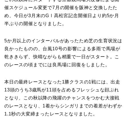
催スケジュール変更で7月の開催を阪神と交換したた
め、今日が3月末のGⅠ高松宮記念開催日より約5か月
半ぶりの開催となりました。
5か月以上のインターバルがあったため芝の生育状況は
良かったものの、台風10号の影響による多雨で馬場が
乾ききらず、快晴ながらも稍重で一日がスタート。こ
のレースの頃までには良馬場に回復をしました。
本日の最終レースとなった1勝クラスの1戦には、出走
13頭のうち3歳馬が11頭を占めるフレッシュな顔ぶれ
となり、この秋以降の飛躍のチャンスをつかむ大接戦
のレースとなり、1着からシンガリまでの着差がわずか
1.1秒の大変締まったレースとなりました。