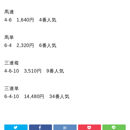
馬連
4-6 1,640円 4番人気
馬単
6-4 2,320円 6番人気
三連複
4-6-10 3,510円 9番人気
三連単
6-4-10 14,480円 34番人気