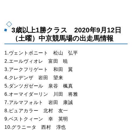
3歳以上1勝クラス 2020年9月12日
（土曜）中京競馬場の出走馬情報
1.ヴェントボニート 松山 弘平
2.エールヴィオレ 富田 暁
3.アークフリゲート 和田 翼
4.クレデンザ 岩田 望来
5.ダンツガゼール 泉谷 楓真
6.オーマイダーリン 川田 将雅
7.アルマフォルト 岩田 康誠
8.ピュアカラー 北村 友一
9.ベストクィーン 幸 英明
10.グラニータ 西村 淳也