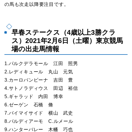
の馬も次走以降要注目です。
早春ステークス（4歳以上3勝クラ
ス）2021年2月6日（土曜）東京競馬
場の出走馬情報
1.パルクデラモール 江田 照男
2.レディキュール 丸山 元気
3.カーロバンビーナ 吉田 豊
4.サトノラディウス 田辺 裕信
5.ギャラッド 内田 博幸
6.ゼーゲン 石橋 脩
7.バイマイサイド 横山 武史
8.パルディアーモ C.ルメール
9.ハンターバレー 木幡 巧也