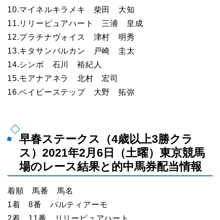
10.マイネルキラメキ 柴田 大知
11.リリーピュアハート 三浦 皇成
12.プラチナヴォイス 津村 明秀
13.キタサンバルカン 戸崎 圭太
14.シンボ 石川 裕紀人
15.モアナアネラ 北村 宏司
16.ベイビーステップ 大野 拓弥
早春ステークス（4歳以上3勝クラ
ス）2021年2月6日（土曜）東京競馬
場のレース結果と的中馬券配当情報
着順 馬番 馬名
1着 8番 パルティアーモ
2着 11番 リリーピュアハート