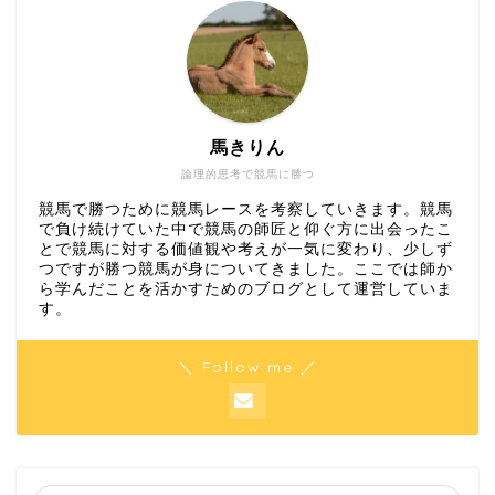
馬きりん
論理的思考で競馬に勝つ
競馬で勝つために競馬レースを考察していきます。競馬
で負け続けていた中で競馬の師匠と仰ぐ方に出会ったこ
とで競馬に対する価値観や考えが一気に変わり、少しず
つですが勝つ競馬が身についてきました。ここでは師か
ら学んだことを活かすためのブログとして運営していま
す。
＼ Follow me ／