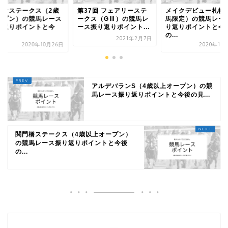
ンナステークス（2歳
第37回 フェアリーステ
メイクデビュー札幌
ープン）の競馬レース
ークス（GⅢ）の競馬レ
馬限定）の競馬レー
り返りポイントと今
ース振り返りポイント...
り返りポイントと今
.
の...
2021年2月7日
2020年10月26日
2020年10
アルデバランS（4歳以上オープン）の競
馬レース振り返りポイントと今後の見...
関門橋ステークス（4歳以上オープン）
の競馬レース振り返りポイントと今後
の...