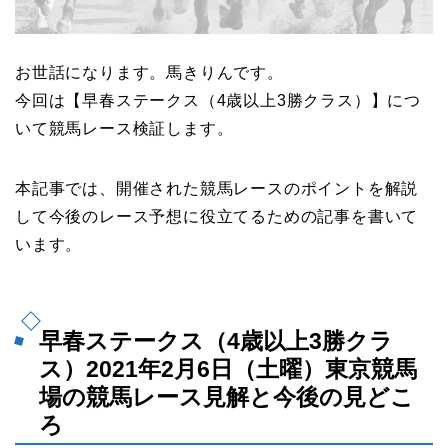
お世話になります。馬きりんです。
今回は【早春ステークス（4歳以上3勝クラス）】につ
いて競馬レース検証します。
本記事では、開催された競馬レースのポイントを解説
して今後のレース予想に役立てるための記事を書いて
います。
早春ステークス（4歳以上3勝クラ
ス）2021年2月6日（土曜）東京競馬
場の競馬レース見解と今後の見どこ
ろ