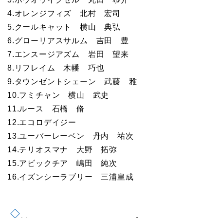
4.オレンジフィズ 北村 宏司
5.クールキャット 横山 典弘
6.グローリアスサルム 吉田 豊
7.エンスージアズム 岩田 望来
8.リフレイム 木幡 巧也
9.タウンゼントシェーン 武藤 雅
10.フミチャン 横山 武史
11.ルース 石橋 脩
12.エコロデイジー
13.ユーバーレーベン 丹内 祐次
14.テリオスマナ 大野 拓弥
15.アビックチア 嶋田 純次
16.イズンシーラブリー 三浦皇成