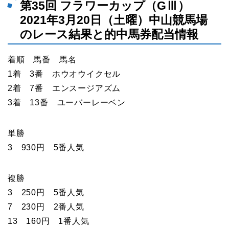
第35回 フラワーカップ（GⅢ）
2021年3月20日（土曜）中山競馬場
のレース結果と的中馬券配当情報
着順 馬番 馬名
1着 3番 ホウオウイクセル
2着 7番 エンスージアズム
3着 13番 ユーバーレーベン
単勝
3 930円 5番人気
複勝
3 250円 5番人気
7 230円 2番人気
13 160円 1番人気