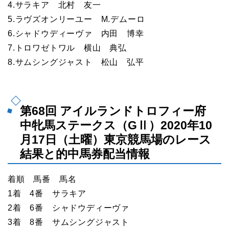
4.サラキア 北村 友一
5.ラヴズオンリーユー M.デムーロ
6.シャドウディーヴァ 内田 博幸
7.トロワゼトワル 横山 典弘
8.サムシングジャスト 松山 弘平
第68回 アイルランドトロフィー府
中牝馬ステークス（GⅡ）2020年10
月17日（土曜）東京競馬場のレース
結果と的中馬券配当情報
着順 馬番 馬名
1着 4番 サラキア
2着 6番 シャドウディーヴァ
3着 8番 サムシングジャスト