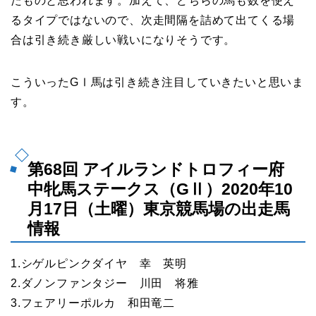
たものと思われます。加えて、どちらの馬も数を使え
るタイプではないので、次走間隔を詰めて出てくる場
合は引き続き厳しい戦いになりそうです。
こういったGⅠ馬は引き続き注目していきたいと思いま
す。
第68回 アイルランドトロフィー府
中牝馬ステークス（GⅡ）2020年10
月17日（土曜）東京競馬場の出走馬
情報
1.シゲルピンクダイヤ 幸 英明
2.ダノンファンタジー 川田 将雅
3.フェアリーポルカ 和田竜二