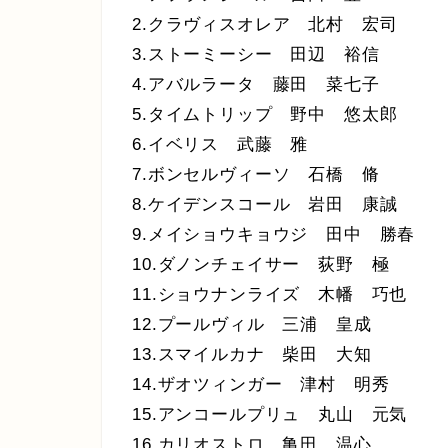
2.クラヴィスオレア 北村 宏司
3.ストーミーシー 田辺 裕信
4.アバルラータ 藤田 菜七子
5.タイムトリップ 野中 悠太郎
6.イベリス 武藤 雅
7.ボンセルヴィーソ 石橋 脩
8.ケイデンスコール 岩田 康誠
9.メイショウキョウジ 田中 勝春
10.ダノンチェイサー 荻野 極
11.ショウナンライズ 木幡 巧也
12.プールヴィル 三浦 皇成
13.スマイルカナ 柴田 大知
14.ザオツィンガー 津村 明秀
15.アンコールプリュ 丸山 元気
16.カリオストロ 亀田 温心