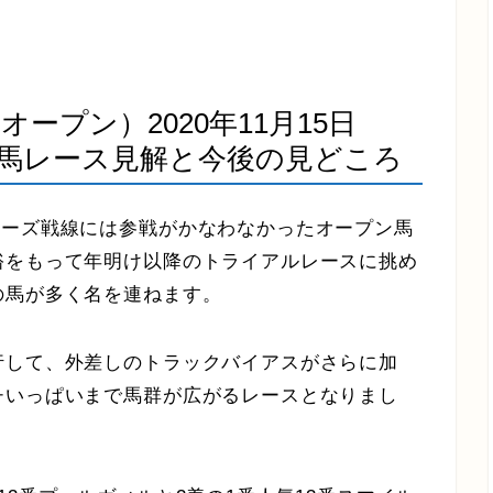
ープン）2020年11月15日
馬レース見解と今後の見どころ
リーズ戦線には参戦がかなわなかったオープン馬
裕をもって年明け以降のトライアルレースに挑め
の馬が多く名を連ねます。
行して、外差しのトラックバイアスがさらに加
チいっぱいまで馬群が広がるレースとなりまし