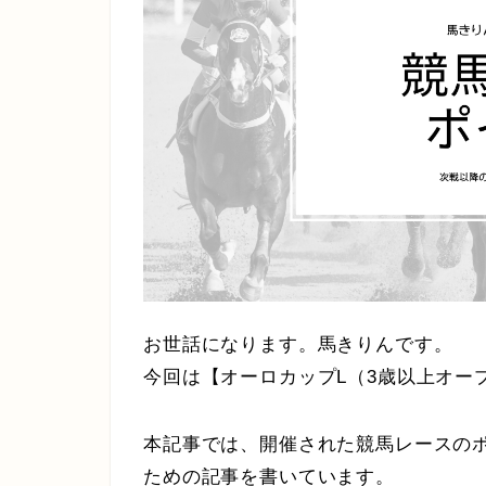
お世話になります。馬きりんです。
今回は【オーロカップL（3歳以上オー
本記事では、開催された競馬レースの
ための記事を書いています。