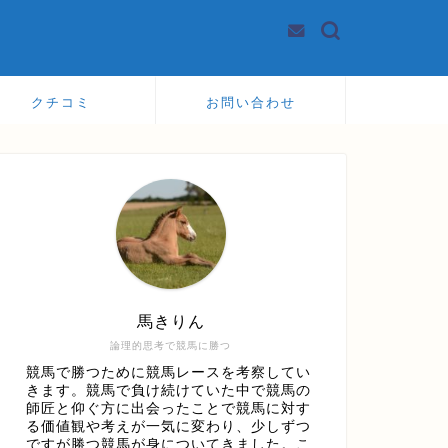
クチコミ
お問い合わせ
馬きりん
論理的思考で競馬に勝つ
競馬で勝つために競馬レースを考察してい
きます。競馬で負け続けていた中で競馬の
師匠と仰ぐ方に出会ったことで競馬に対す
る価値観や考えが一気に変わり、少しずつ
ですが勝つ競馬が身についてきました。こ