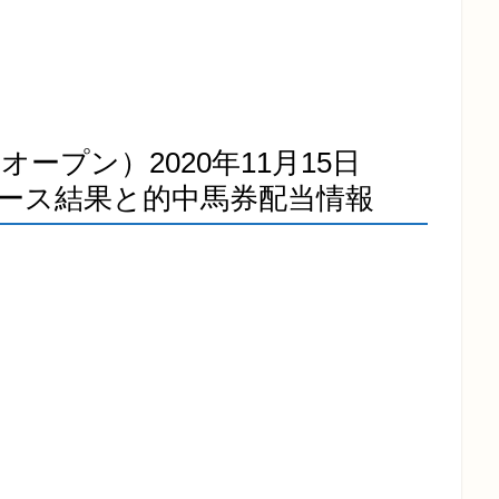
ープン）2020年11月15日
ース結果と的中馬券配当情報