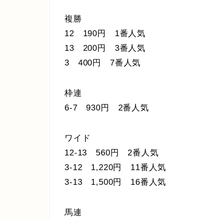
複勝
12 190円 1番人気
13 200円 3番人気
3 400円 7番人気
枠連
6-7 930円 2番人気
ワイド
12-13 560円 2番人気
3-12 1,220円 11番人気
3-13 1,500円 16番人気
馬連