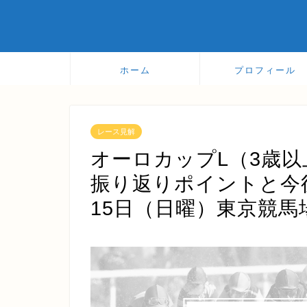
ホーム
プロフィール
レース見解
オーロカップL（3歳
振り返りポイントと今後
15日（日曜）東京競馬場