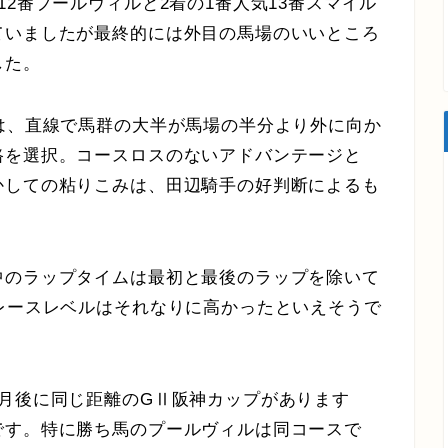
2番プールヴィルと2着の1番人気13番スマイル
ていましたが最終的には外目の馬場のいいところ
した。
は、直線で馬群の大半が馬場の半分より外に向か
路を選択。コースロスのないアドバンテージと
かしての粘りこみは、田辺騎手の好判断によるも
中のラップタイムは最初と最後のラップを除いて
レースレベルはそれなりに高かったといえそうで
月後に同じ距離のGⅡ阪神カップがあります
です。特に勝ち馬のプールヴィルは同コースで