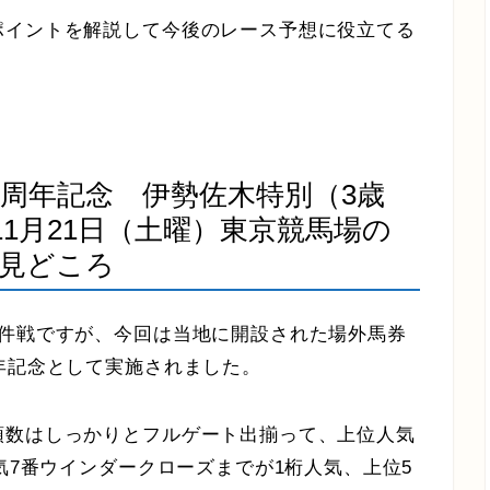
ポイントを解説して今後のレース予想に役立てる
0周年記念 伊勢佐木特別（3歳
11月21日（土曜）東京競馬場の
見どころ
条件戦ですが、今回は当地に開設された場外馬券
年記念として実施されました。
頭数はしっかりとフルゲート出揃って、上位人気
気7番ウインダークローズまでが1桁人気、上位5