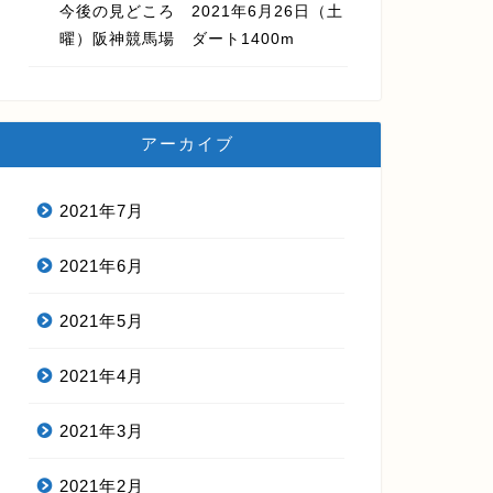
今後の見どころ 2021年6月26日（土
曜）阪神競馬場 ダート1400m
アーカイブ
2021年7月
2021年6月
2021年5月
2021年4月
2021年3月
2021年2月