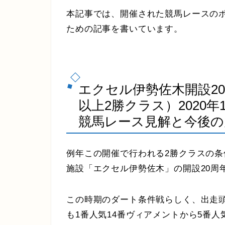
本記事では、開催された競馬レースの
ための記事を書いています。
エクセル伊勢佐木開設2
以上2勝クラス）2020年
競馬レース見解と今後の
例年この開催で行われる2勝クラスの
施設「エクセル伊勢佐木」の開設20周
この時期のダート条件戦らしく、出走
も1番人気14番ヴィアメントから5番人