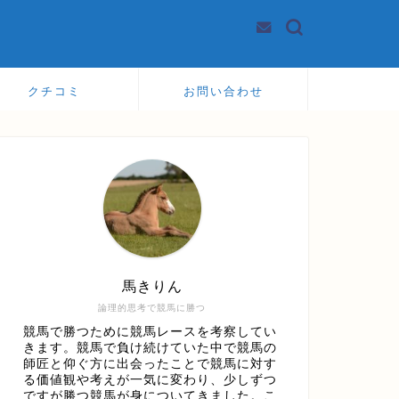
クチコミ
お問い合わせ
馬きりん
論理的思考で競馬に勝つ
競馬で勝つために競馬レースを考察してい
きます。競馬で負け続けていた中で競馬の
師匠と仰ぐ方に出会ったことで競馬に対す
る価値観や考えが一気に変わり、少しずつ
ですが勝つ競馬が身についてきました。こ