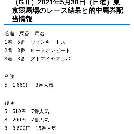
（GⅡ）2021年5月30日（日曜）東
京競馬場のレース結果と的中馬券配
当情報
着順 馬番 馬名
1着 5番 ウインキートス
2着 8番 ヒートオンビート
3着 3番 アドマイヤアルバ
単勝
5 1,660円 8番人気
複勝
5 510円 7番人気
8 200円 2番人気
3 3,600円 15番人気