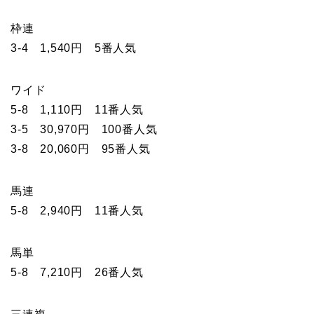
枠連
3-4 1,540円 5番人気
ワイド
5-8 1,110円 11番人気
3-5 30,970円 100番人気
3-8 20,060円 95番人気
馬連
5-8 2,940円 11番人気
馬単
5-8 7,210円 26番人気