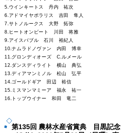
5.ウインキートス 丹内 祐次
6.アドマイヤポラリス 吉田 隼人
7.サトノルークス 大野 拓弥
8.ヒートオンビート 川田 将雅
9.アイスバブル 石川 裕紀人
10.ナムラドノヴァン 内田 博幸
11.グロンディオーズ C.ルメール
12.ダンスディライト 横山 典弘
13.ディアマンミノル 松山 弘平
14.ゴールドギア 田辺 裕信
15.ミスマンマミーア 福永 祐一
16.トップウイナー 和田 竜二
第135回 農林水産省賞典 目黒記念